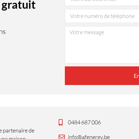
gratuit
ns
s
E
0484 687 006
e partenaire de
info@afenergy.be
 une maison