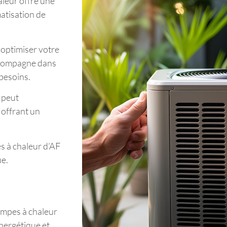
aleur offre une
matisation de
 optimiser votre
ccompagne dans
 besoins.
 peut
 offrant un
s à chaleur d’AF
ue.
ompes à chaleur
nergétique et