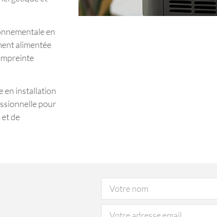
ironnementale en
ment alimentée
 empreinte
e en installation
essionnelle pour
 et de