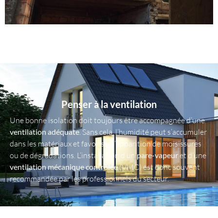
Penser à la ventilation
Une bonne isolation doit toujours être accompagnée d’une
ventilation adéquate
. Sans cela, l’humidité peut s’accumuler
dans les matériaux et favoriser l’apparition de moisissures
ou de dégradations. L’installation d’un
pare-vapeur
et d’une
ventilation mécanique contrôlée
(VMC) est donc souvent
recommandée par les professionnels du secteur.